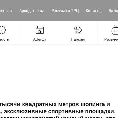
раться
Арендаторам
Реклама в ТРЦ
Контакты
Вака
вости
Афиша
Паркинг
Развле
о тысячи квадратных метров шопинга и
в, эксклюзивные спортивные площадки,