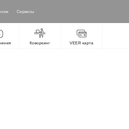
нсии
Сервисы
чения
Коворкинг
VEER карта