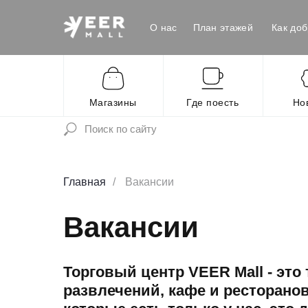
О нас
План этажей
Как доб
Магазины
Где поесть
Но
Главная
/
Вакансии
Вакансии
Торговый центр VEER Mall - эт
развлечений, кафе и ресторано