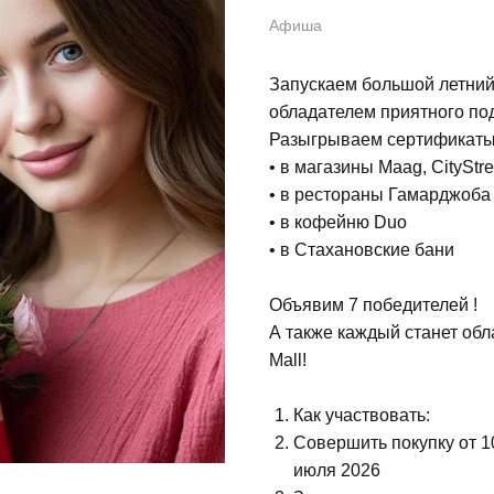
Афиша
Запускаем большой летний 
обладателем приятного по
Разыгрываем сертификаты
• в магазины Maag, CityStre
• в рестораны Гамарджоба
• в кофейню Duo
• в Стахановские бани
Объявим 7 победителей !
А также каждый станет об
Mall!
Как участвовать:
Совершить покупку от 1
июля 2026