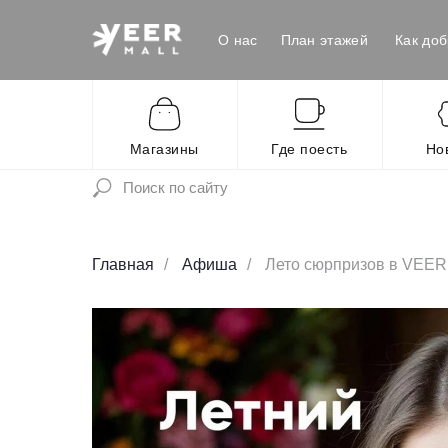
О нас
План этажей
Как доб
Магазины
Где поесть
Но
Главная
/
Афиша
/
Лето сюрпризов в VEER 