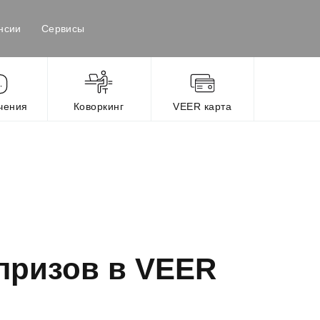
нсии
Сервисы
чения
Коворкинг
VEER карта
призов в VEER