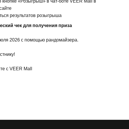
о кнопке «Розыгрыш» в чат-боте VEER Mall в
 сайте
ться результатов розыгрыша
еский чек для получения приза
юля 2026 с помощью рандомайзера.
стнику!
те с VEER Mall