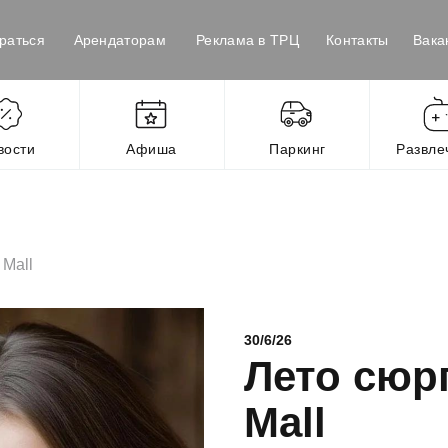
раться
Арендаторам
Реклама в ТРЦ
Контакты
Вака
вости
Афиша
Паркинг
Развле
Mall
30/6/26
Лето сюр
Mall