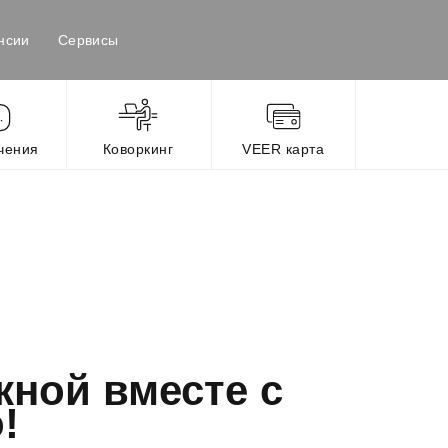
нсии
Сервисы
чения
Коворкинг
VEER карта
кной вместе с
!