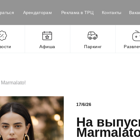
раться
Арендаторам
Реклама в ТРЦ
Контакты
Вака
вости
Афиша
Паркинг
Развле
 Marmalato!
17/6/26
На выпус
Marmalato