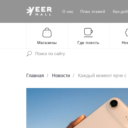
О нас
План этажей
Как доб
Магазины
Где поесть
Но
Главная
/
Новости
/
Каждый момент ярче с r