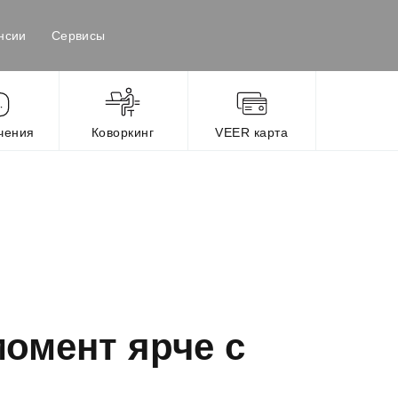
нсии
Сервисы
чения
Коворкинг
VEER карта
омент ярче с