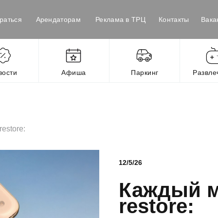
раться
Арендаторам
Реклама в ТРЦ
Контакты
Вака
вости
Афиша
Паркинг
Развле
estore:
12/5/26
Каждый м
restore: