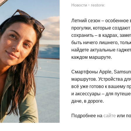
Новости
·
restore:
Летний сезон – особенное 
прогулки, которые создают
сохранить – в кадрах, заме
быть ничего лишнего, только
найдете актуальные гадже
каждом маршруте.
Смартфоны Apple, Samsung
маршрутов. Устройства для
всё уже готово к вашему п
и аксессуары – для путешес
даче, в дороге.
Подробнее на
сайте
или по