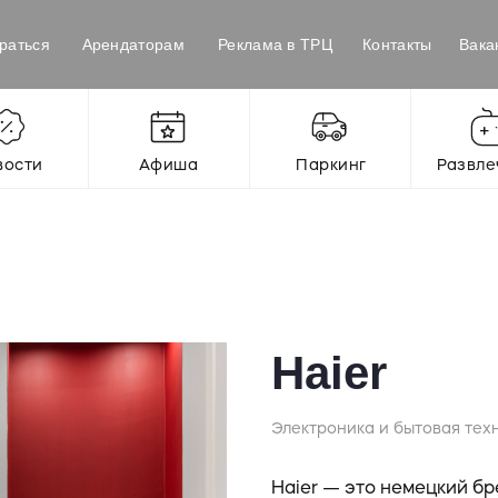
раться
Арендаторам
Реклама в ТРЦ
Контакты
Вака
вости
Афиша
Паркинг
Развле
Haier
Электроника и бытовая тех
Haier — это немецкий бр