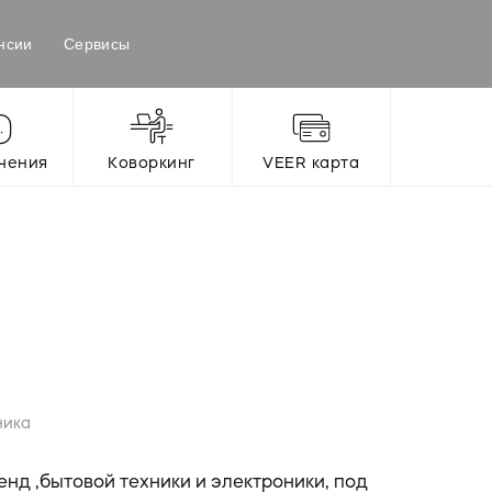
нсии
Сервисы
чения
Коворкинг
VEER карта
ника
енд ,бытовой техники и электроники, под