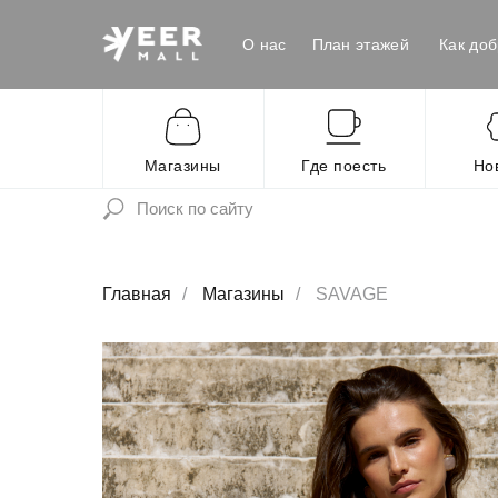
О нас
План этажей
Как доб
Магазины
Где поесть
Но
Главная
/
Магазины
/
SAVAGE