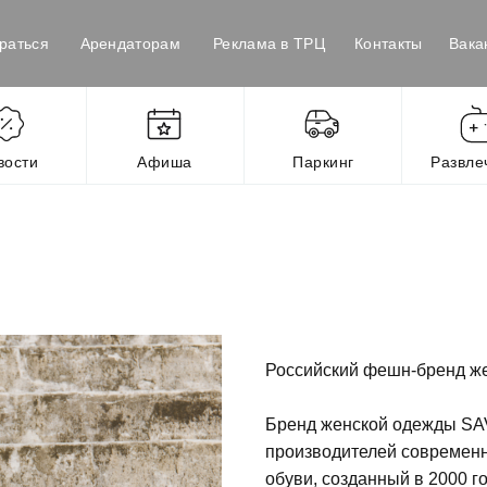
раться
Арендаторам
Реклама в ТРЦ
Контакты
Вака
вости
Афиша
Паркинг
Развле
Российский фешн-бренд же
Бренд женской одежды SAV
производителей современн
обуви, созданный в 2000 го